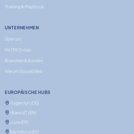
Training & Playbook
UNTERNEHMEN
Über uns
MeTMi Group
Branchen & Kunden
Warum Voice&Web
EUROPÄISCHE HUBS
Klagenfurt (DE)
Milano (IT/EN)
Lione (FR)
Barcellona (ES)