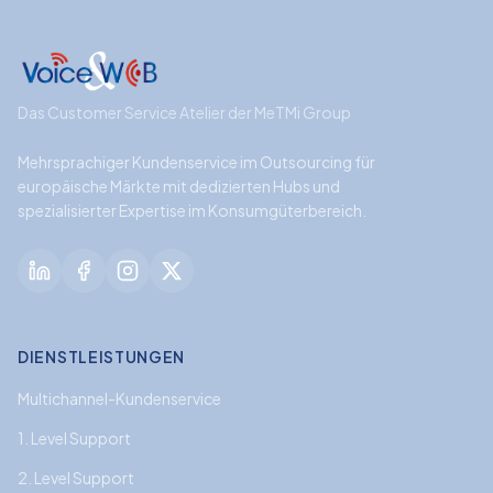
Das Customer Service Atelier der MeTMi Group
Mehrsprachiger Kundenservice im Outsourcing für
europäische Märkte mit dedizierten Hubs und
spezialisierter Expertise im Konsumgüterbereich.
DIENSTLEISTUNGEN
Multichannel-Kundenservice
1. Level Support
2. Level Support