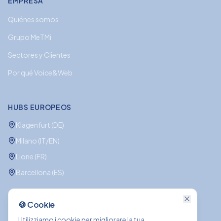
EMPRESA
Quiénes somos
Grupo MeTMi
Sectores y Clientes
Por qué Voice&Web
HUBS EUROPEOS
Klagenfurt (DE)
Milano (IT/EN)
Lione (FR)
Barcellona (ES)
🍪 Cookie
Utilizziamo i cookie per migliorare la tua